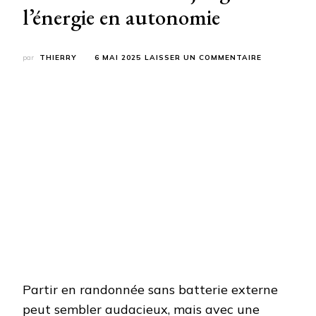
l’énergie en autonomie
SUR
par
THIERRY
6 MAI 2025
LAISSER UN COMMENTAIRE
JE
SUIS
PARTI
SANS
BATTERIE
EXTERNE
:
COMMENT
J’AI
GÉRÉ
L’ÉNERGIE
EN
AUTONOMIE
Partir en randonnée sans batterie externe
peut sembler audacieux, mais avec une