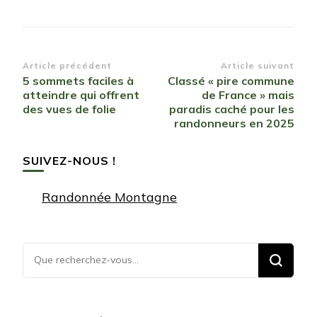
Navigation
Article précédent
Article suivant
5 sommets faciles à
Classé « pire commune
d’article
atteindre qui offrent
de France » mais
des vues de folie
paradis caché pour les
randonneurs en 2025
SUIVEZ-NOUS !
Randonnée Montagne
Vous
recherchiez
quelque
chose ?