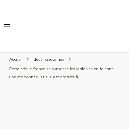
Randonnée Montagne
Randonnée en montagne, trekking, itinéraires,
Accueil
Idées randonnée
matériel, stations de ski
Cette crique française surpasse les Maldives en faisant
une randonnée (et elle est gratuite !)