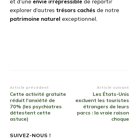
et d’une
envie irrépressible
de repartir
explorer d’autres
trésors cachés
de notre
patrimoine naturel
exceptionnel.
Navigation
Article précédent
Article suivant
Cette activité gratuite
Les États-Unis
d’article
réduit l’anxiété de
excluent les touristes
70% (les psychiatres
étrangers de leurs
détestent cette
parcs : la vraie raison
astuce)
choque
SUIVEZ-NOUS !