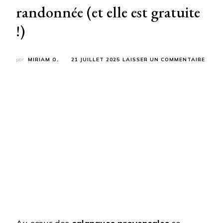
randonnée (et elle est gratuite
!)
SUR
par
MIRIAM O.
21 JUILLET 2025
LAISSER UN COMMENTAIRE
CETT
CRIQ
FRAN
SURP
LES
MALD
EN
FAIS
UNE
RAND
(ET
ELLE
EST
GRAT
!)