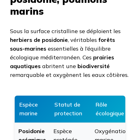
marins
Sous la surface cristalline se déploient les
herbiers de posidonie
, véritables
forêts
sous-marines
essentielles à l’équilibre
écologique méditerranéen. Ces
prairies
aquatiques
abritent une
biodiversité
remarquable et oxygènent les eaux côtières.
Espèce
Statut de
Rôle
marine
protection
écologique
Posidonie
Espèce
Oxygénation
océanique
protégée
marine