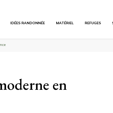
agne
riel, stations de ski
IDÉES RANDONNÉE
MATÉRIEL
REFUGES
ance
 moderne en