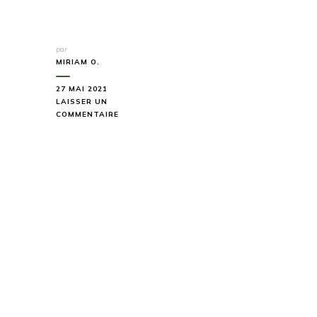
par
MIRIAM O.
27 MAI 2021
LAISSER UN
SUR
COMMENTAIRE
LES
MEILLEURES
PISTES
SECRÈTES
EN
FRANCE