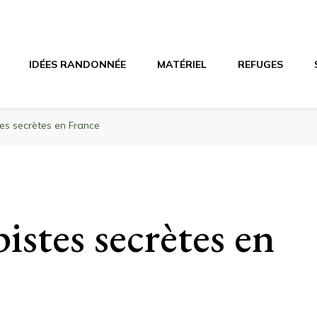
agne
riel, stations de ski
IDÉES RANDONNÉE
MATÉRIEL
REFUGES
tes secrètes en France
istes secrètes en