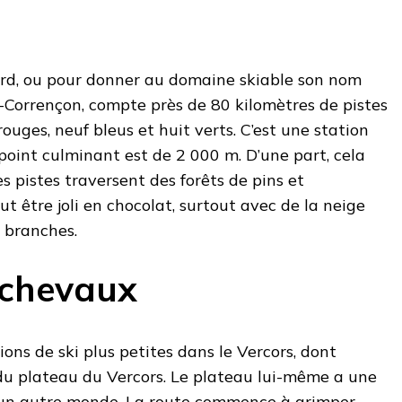
lard, ou pour donner au domaine skiable son nom
d-Corrençon, compte près de 80 kilomètres de pistes
 rouges, neuf bleus et huit verts. C’est une station
point culminant est de 2 000 m. D’une part, cela
es pistes traversent des forêts de pins et
ut être joli en chocolat, surtout avec de la neige
s branches.
 chevaux
tions de ski plus petites dans le Vercors, dont
 du plateau du Vercors. Le plateau lui-même a une
’un autre monde. La route commence à grimper