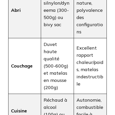
silnylon/dyn
nature,
Abri
eema (300-
polyvalence
500g) ou
des
bivy sac
configuratio
ns
Duvet
Excellent
haute
rapport
qualité
chaleur/poid
Couchage
(500-600g)
s, matelas
et matelas
indestructib
en mousse
le
(200g)
Réchaud à
Autonomie,
alcool
combustible
Cuisine
(100g) ou
facile à