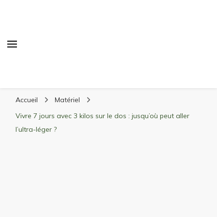
Randonnée Montagne
Randonnée en montagne, trekking, itinéraires,
Accueil
Matériel
matériel, stations de ski
Vivre 7 jours avec 3 kilos sur le dos : jusqu’où peut aller
l’ultra-léger ?