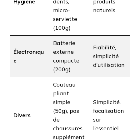
Hygiène
dents,
produits
micro-
naturels
serviette
(100g)
Batterie
Fiabilité,
Électroniqu
externe
simplicité
e
compacte
d’utilisation
(200g)
Couteau
pliant
simple
Simplicité,
(50g), pas
focalisation
Divers
de
sur
chaussures
l’essentiel
supplément