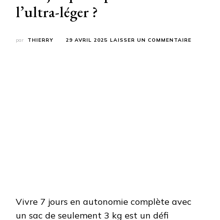
l’ultra-léger ?
SUR
par
THIERRY
29 AVRIL 2025
LAISSER UN COMMENTAIRE
VIVRE
7
JOURS
AVEC
3
KILOS
SUR
LE
DOS
:
JUSQU’O
PEUT
ALLER
L’ULTRA-
LÉGER
?
Vivre 7 jours en autonomie complète avec
un sac de seulement 3 kg est un défi