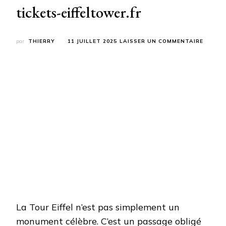
tickets-eiffeltower.fr
SUR
par
THIERRY
11 JUILLET 2025
LAISSER UN COMMENTAIRE
RÉSERV
VOS
BILLET
POUR
LA
TOUR
EIFFEL
FACILE
AVEC
TICKET
EIFFEL
La Tour Eiffel n’est pas simplement un
monument célèbre. C’est un passage obligé