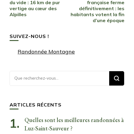
d’article
du vide : 16 km de pur
française ferme
vertige au cœur des
définitivement : les
Alpilles
habitants votent la fin
d’une époque
SUIVEZ-NOUS !
Randonnée Montagne
Vous
recherchiez
quelque
chose ?
ARTICLES RÉCENTS
Quelles sont les meilleures randonnées à
Luz-Saint-Sauveur ?