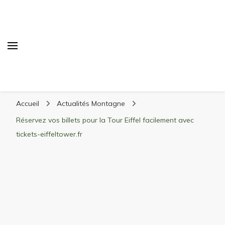
Randonnée Montagne
Randonnée en montagne, trekking, itinéraires,
Accueil
Actualités Montagne
matériel, stations de ski
Réservez vos billets pour la Tour Eiffel facilement avec
tickets-eiffeltower.fr