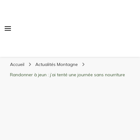
Randonnée Montagne
Randonnée en montagne, trekking, itinéraires,
Accueil
Actualités Montagne
matériel, stations de ski
Randonner à jeun : j’ai tenté une journée sans nourriture