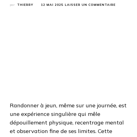
SUR
par
THIERRY
12 MAI 2025
LAISSER UN COMMENTAIRE
RANDONNE
À
JEUN
:
J’AI
TENTÉ
UNE
JOURNÉE
SANS
NOURRITU
Randonner à jeun, même sur une journée, est
une expérience singulière qui mêle
dépouillement physique, recentrage mental
et observation fine de ses limites. Cette