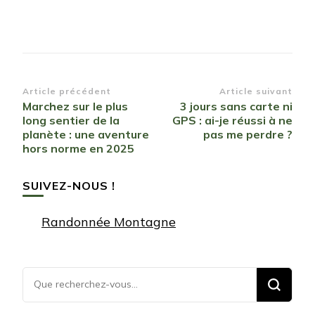
Navigation
Article précédent
Article suivant
Marchez sur le plus
3 jours sans carte ni
d’article
long sentier de la
GPS : ai-je réussi à ne
planète : une aventure
pas me perdre ?
hors norme en 2025
SUIVEZ-NOUS !
Randonnée Montagne
Vous
recherchiez