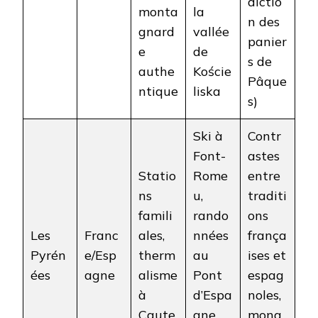
dictio
monta
la
n des
gnard
vallée
panier
e
de
s de
authe
Koście
Pâque
ntique
liska
s)
Ski à
Contr
Font-
astes
Statio
Rome
entre
ns
u,
traditi
famili
rando
ons
Les
Franc
ales,
nnées
frança
Pyrén
e/Esp
therm
au
ises et
ées
agne
alisme
Pont
espag
à
d’Espa
noles,
Caute
gne,
mona