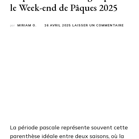
le Week-end de Pâques 2025
SUR
par
MIRIAM O.
16 AVRIL 2025
LAISSER UN COMMENTAIRE
LES
8
MEILLE
DESTIN
OÙ
PARTIR
À
LA
MONTA
POUR
LE
WEEK-
END
DE
PÂQUES
2025
La période pascale représente souvent cette
parenthèse idéale entre deux saisons, où la