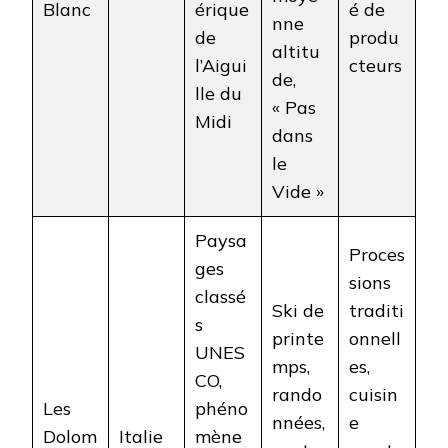
Blanc
érique
é de
nne
de
produ
altitu
l’Aigui
cteurs
de,
lle du
« Pas
Midi
dans
le
Vide »
Paysa
Proces
ges
sions
classé
Ski de
traditi
s
printe
onnell
UNES
mps,
es,
CO,
rando
cuisin
Les
phéno
nnées,
e
Dolom
Italie
mène