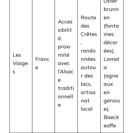
Oster
brunn
Route
en
Acces
des
(fonta
sibilit
Crêtes
ines
é,
,
décor
proxi
rando
ées),
Les
mité
Franc
nnées
Lamal
Vosge
avec
e
autou
a
s
l’Alsac
r des
(agne
e
lacs,
aux
traditi
artisa
en
onnell
nat
génois
e
local
e),
Baeck
eoffe