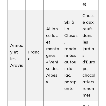
e)
Chass
Ski à
e aux
Allian
La
œufs
ce lac
Clusaz
dans
et
,
les
Annec
monta
rando
jardin
y et
Franc
gnes,
nnées
s
les
e
« Veni
autou
d’Euro
Aravis
se des
r du
pe,
Alpes
lac,
chocol
»
parap
atiers
ente
renom
més