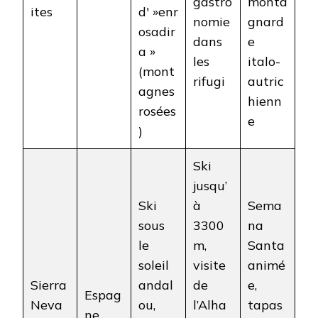
gastro
monta
ites
d' »enr
nomie
gnard
osadir
dans
e
a »
les
italo-
(mont
rifugi
autric
agnes
hienn
rosées
e
)
Ski
jusqu’
Ski
à
Sema
sous
3300
na
le
m,
Santa
soleil
visite
animé
Sierra
andal
de
e,
Espag
Neva
ou,
l’Alha
tapas
ne