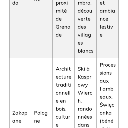
da
proxi
mbra,
et
mité
décou
ambia
de
verte
nce
Grena
des
festiv
de
villag
e
es
blancs
Proces
Archit
Ski à
sions
ecture
Kaspr
aux
traditi
owy
flamb
onnell
Wierc
eaux,
e en
h,
Święc
bois,
rando
Zakop
Polog
onka
cultur
nnées
ane
ne
(béné
e
dans