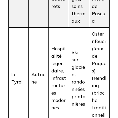
rets
soins
de
therm
Pascu
aux
a
Oster
nfeuer
Hospit
(feux
Ski
alité
de
sur
légen
Pâque
glacie
daire,
s),
Le
Autric
rs,
infrast
Reindl
Tyrol
he
rando
ructur
ing
nnées
es
(brioc
printa
moder
he
nières
nes
traditi
onnell