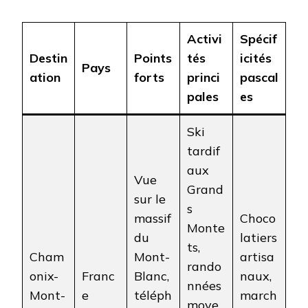
Activi
Spécif
Destin
Points
tés
icités
Pays
ation
forts
princi
pascal
pales
es
Ski
tardif
aux
Vue
Grand
sur le
s
massif
Choco
Monte
du
latiers
ts,
Cham
Mont-
artisa
rando
onix-
Franc
Blanc,
naux,
nnées
Mont-
e
téléph
march
moye