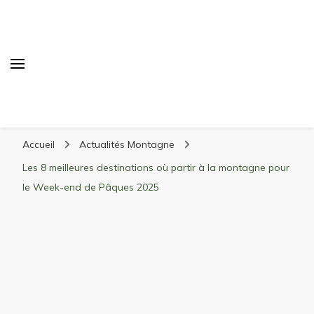
Randonnée Montagne
Randonnée en montagne, trekking, itinéraires,
Accueil
Actualités Montagne
matériel, stations de ski
Les 8 meilleures destinations où partir à la montagne pour
le Week-end de Pâques 2025