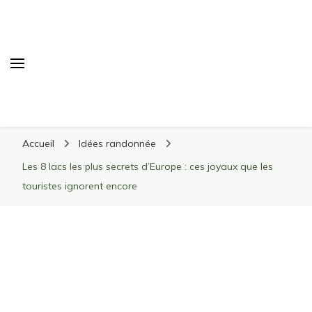
Randonnée Montagne
Randonnée en montagne, trekking, itinéraires,
Accueil
Idées randonnée
matériel, stations de ski
Les 8 lacs les plus secrets d’Europe : ces joyaux que les
touristes ignorent encore