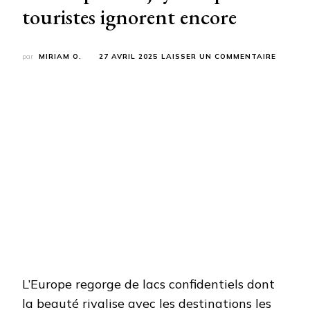
touristes ignorent encore
SUR
par
MIRIAM O.
27 AVRIL 2025
LAISSER UN COMMENTAIRE
LES
8
LACS
LES
PLUS
SECRET
D’EURO
:
CES
JOYAUX
QUE
LES
TOURIS
IGNORE
ENCORE
L’Europe regorge de lacs confidentiels dont
la beauté rivalise avec les destinations les