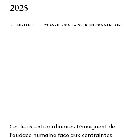
2025
SUR
par
MIRIAM O.
23 AVRIL 2025
LAISSER UN COMMENTAIRE
LES
5
VILLAG
SUSPEN
AU
DESSUS
DU
VIDE
À
DÉCOUV
EN
2025
Ces lieux extraordinaires témoignent de
l’audace humaine face aux contraintes