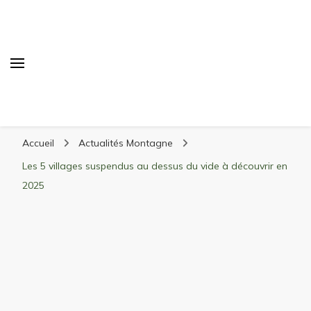
Randonnée Montagne
Randonnée en montagne, trekking, itinéraires,
Accueil
Actualités Montagne
matériel, stations de ski
Les 5 villages suspendus au dessus du vide à découvrir en
2025