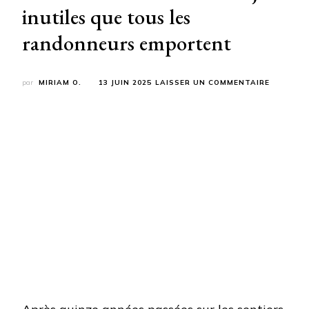
inutiles que tous les
randonneurs emportent
SUR
par
MIRIAM O.
13 JUIN 2025
LAISSER UN COMMENTAIRE
J’AI
MARCHÉ
1000
KM
POUR
ÊTRE
MINIMAL
:
VOICI
LES
10
OBJETS
INUTILES
QUE
TOUS
LES
RANDON
EMPORT