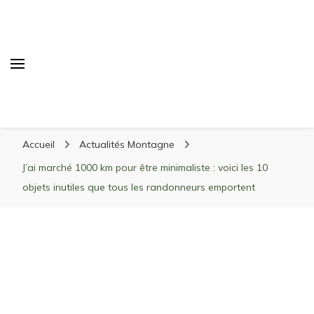
Randonnée Montagne
Randonnée en montagne, trekking, itinéraires,
Accueil
Actualités Montagne
matériel, stations de ski
J’ai marché 1000 km pour être minimaliste : voici les 10
objets inutiles que tous les randonneurs emportent