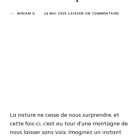
SUR
par
MIRIAM O.
24 MAI 2025
LAISSER UN COMMENTAIRE
INCROYAB
:
CETTE
MONTAGN
A
DÉSORMA
SA
PROPRE
IDENTITÉ
!
La nature ne cesse de nous surprendre, et
cette fois-ci, c’est au tour d’une montagne de
nous laisser sans voix. Imaginez un instant