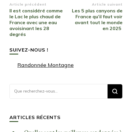
Navigation
Article précédent
Article suivant
Il est considéré comme
Les 5 plus canyons de
d’article
le Lac le plus chaud de
France qu’il faut voir
France avec une eau
avant tout le monde
avoisinant les 28
en 2025
degrés
SUIVEZ-NOUS !
Randonnée Montagne
Vous
recherchiez
quelque
chose ?
ARTICLES RÉCENTS