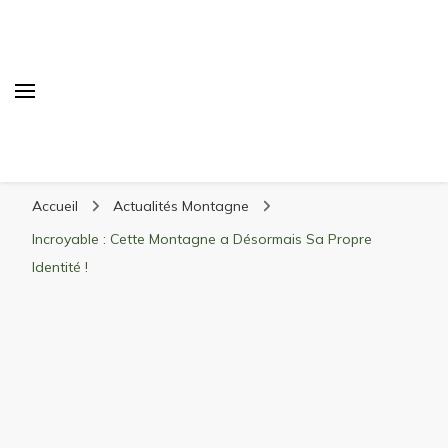
Randonnée Montagne
Randonnée en montagne, trekking, itinéraires,
Accueil
Actualités Montagne
matériel, stations de ski
Incroyable : Cette Montagne a Désormais Sa Propre
Identité !