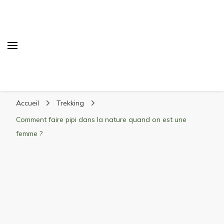
Randonnée Montagne
Randonnée en montagne, trekking, itinéraires,
Accueil
Trekking
matériel, stations de ski
Comment faire pipi dans la nature quand on est une
femme ?