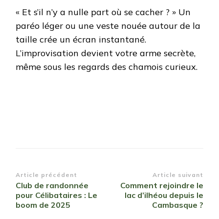
« Et s’il n’y a nulle part où se cacher ? » Un
paréo léger ou une veste nouée autour de la
taille crée un écran instantané.
L’improvisation devient votre arme secrète,
même sous les regards des chamois curieux.
Navigation
Article précédent
Article suivant
Club de randonnée
Comment rejoindre le
d’article
pour Célibataires : Le
lac d’ilhéou depuis le
boom de 2025
Cambasque ?