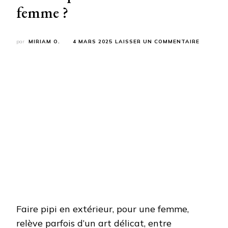
femme ?
SUR
par
MIRIAM O.
4 MARS 2025
LAISSER UN COMMENTAIRE
COMMEN
FAIRE
PIPI
DANS
LA
NATURE
QUAND
ON
EST
UNE
FEMME
?
Faire pipi en extérieur, pour une femme,
relève parfois d’un art délicat, entre