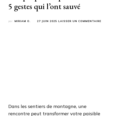
5 gestes qui l’ont sauvé
SUR
par
MIRIAM O.
27 JUIN 2025
LAISSER UN COMMENTAIRE
CE
RANDON
A
FAILLI
ÊTRE
ATTAQU
PAR
UN
PATOU
:
VOICI
LES
5
GESTES
QUI
L’ONT
SAUVÉ
Dans les sentiers de montagne, une
rencontre peut transformer votre paisible