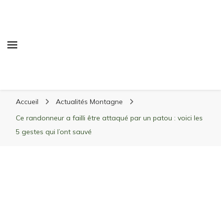
Randonnée Montagne
Randonnée en montagne, trekking, itinéraires,
Accueil
Actualités Montagne
matériel, stations de ski
Ce randonneur a failli être attaqué par un patou : voici les
5 gestes qui l’ont sauvé