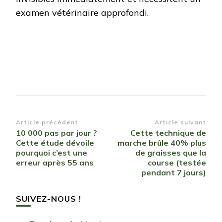
examen vétérinaire approfondi.
Navigation
Article précédent
Article suivant
10 000 pas par jour ?
Cette technique de
d’article
Cette étude dévoile
marche brûle 40% plus
pourquoi c’est une
de graisses que la
erreur après 55 ans
course (testée
pendant 7 jours)
SUIVEZ-NOUS !