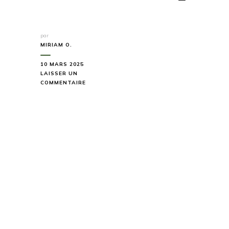
par
MIRIAM O.
10 MARS 2025
LAISSER UN
SUR
COMMENTAIRE
CASCADE
DE
PISTA
:
LA
MEILLEURE
RANDONNÉE
PROCHE
DE
LARRAU