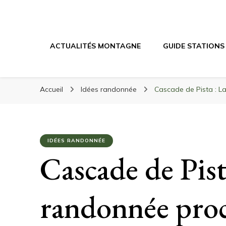
Randonnée Mont
Randonnée en montagne, trekking, itinéraires, maté
ACTUALITÉS MONTAGNE
GUIDE STATIONS
Accueil
Idées randonnée
Cascade de Pista : L
IDÉES RANDONNÉE
Cascade de Pist
randonnée pro