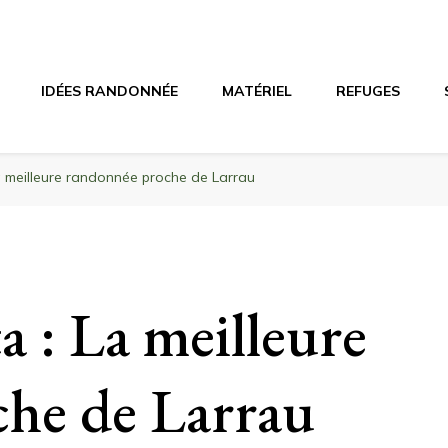
agne
riel, stations de ski
IDÉES RANDONNÉE
MATÉRIEL
REFUGES
a meilleure randonnée proche de Larrau
a : La meilleure
che de Larrau