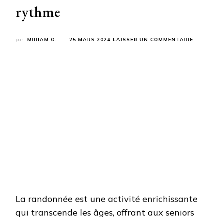
rythme
SUR
par
MIRIAM O.
25 MARS 2024
LAISSER UN COMMENTAIRE
RANDO
POUR
LES
SENIOR
:
REDÉCO
LA
NATURE
À
SON
RYTHM
La randonnée est une activité enrichissante
qui transcende les âges, offrant aux seniors