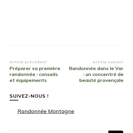
Navigation
Article précédent
Article suivant
Préparer sa première
Randonnée dans le Var
d’article
randonnée : conseils
: un concentré de
et équipements
beauté provençale
SUIVEZ-NOUS !
Randonnée Montagne