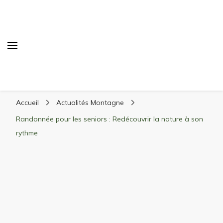
Randonnée Montagne
Randonnée en montagne, trekking, itinéraires,
Accueil
Actualités Montagne
matériel, stations de ski
Randonnée pour les seniors : Redécouvrir la nature à son
rythme