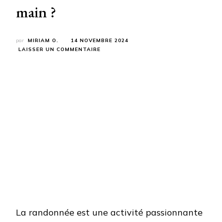
main ?
par
MIRIAM O.
14 NOVEMBRE 2024
SUR
LAISSER UN COMMENTAIRE
OÙ
ACHETER
DES
ÉQUIPEMENTS
DE
RANDONNÉE
DE
SECONDE
MAIN ?
La randonnée est une activité passionnante