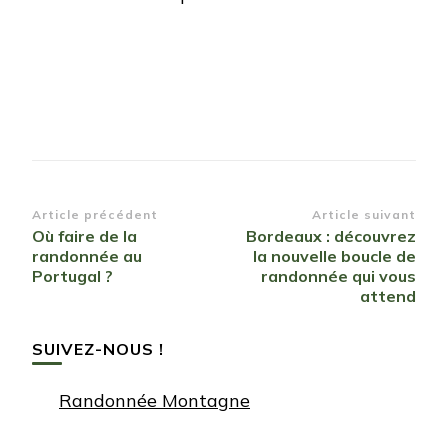
Navigation
Article précédent
Article suivant
Où faire de la
Bordeaux : découvrez
d’article
randonnée au
la nouvelle boucle de
Portugal ?
randonnée qui vous
attend
SUIVEZ-NOUS !
Randonnée Montagne