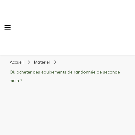
Randonnée Montagne
Randonnée en montagne, trekking, itinéraires,
Accueil
Matériel
matériel, stations de ski
Où acheter des équipements de randonnée de seconde
main ?