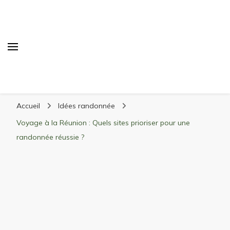
Randonnée Montagne
Randonnée en montagne, trekking, itinéraires,
Accueil
Idées randonnée
matériel, stations de ski
Voyage à la Réunion : Quels sites prioriser pour une
randonnée réussie ?