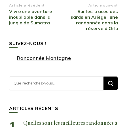
Navigation
Article précédent
Article suivant
Vivre une aventure
Sur les traces des
d’article
inoubliable dans la
isards en Ariège : une
jungle de Sumatra
randonnée dans la
réserve d’Orlu
SUIVEZ-NOUS !
Randonnée Montagne
Vous
recherchiez
quelque
chose ?
ARTICLES RÉCENTS
Quelles sont les meilleures randonnées à