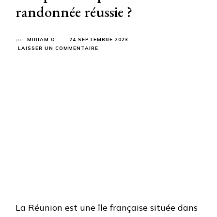
randonnée réussie ?
par
MIRIAM O.
24 SEPTEMBRE 2023
SUR
LAISSER UN COMMENTAIRE
VOYAGE
À
LA
RÉUNION :
QUELS
SITES
PRIORISER
POUR
UNE
RANDONNÉE
RÉUSSIE ?
La Réunion est une île française située dans