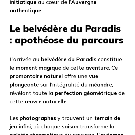
initiatique
au cœur de l’
Auvergne
authentique
.
Le belvédère du Paradis
: apothéose du parcours
L’arrivée au
belvédère du Paradis
constitue
le
moment magique
de cette
aventure
. Ce
promontoire naturel
offre une
vue
plongeante
sur l’intégralité du
méandre
,
révélant toute la
perfection géométrique
de
cette
œuvre naturelle
.
Les
photographes
y trouvent un
terrain de
jeu infini
, où chaque
saison
transforme la
palette chromatique
du paysage. L’
automne