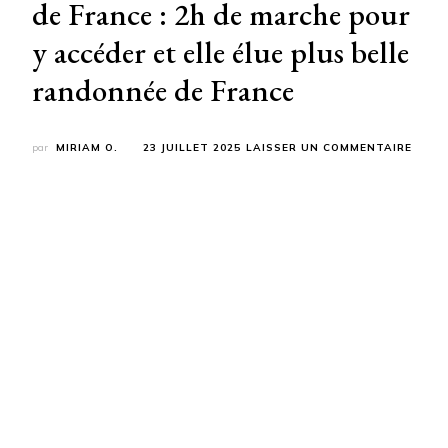
de France : 2h de marche pour
y accéder et elle élue plus belle
randonnée de France
SUR
par
MIRIAM O.
23 JUILLET 2025
LAISSER UN COMMENTAIRE
J’AI
DÉCO
LE
PARA
CACH
DE
FRAN
:
2H
DE
MARC
POUR
Y
ACCÉ
ET
ELLE