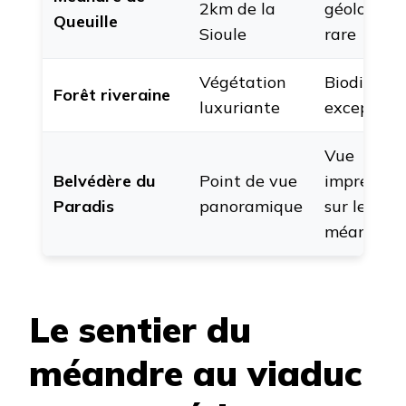
2km de la
géologiqu
Queuille
Sioule
rare
Végétation
Biodiversi
Forêt riveraine
luxuriante
exceptionn
Vue
Belvédère du
Point de vue
imprenabl
Paradis
panoramique
sur le
méandre
Le sentier du
méandre au viaduc