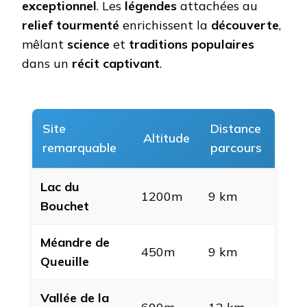
exceptionnel
. Les
légendes
attachées au
relief tourmenté
enrichissent la
découverte
,
mêlant
science
et
traditions populaires
dans un
récit captivant
.
Site
Distance
Altitude
remarquable
parcours
Lac du
1200m
9 km
Bouchet
Méandre de
450m
9 km
Queuille
Vallée de la