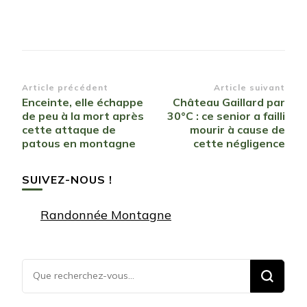
Navigation
Article précédent
Article suivant
Enceinte, elle échappe
Château Gaillard par
d’article
de peu à la mort après
30°C : ce senior a failli
cette attaque de
mourir à cause de
patous en montagne
cette négligence
SUIVEZ-NOUS !
Randonnée Montagne
Vous
recherchiez
quelque