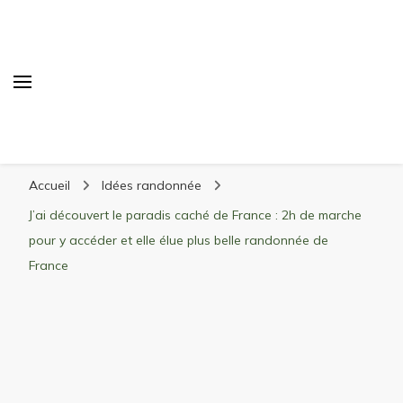
Randonnée Montagne
Randonnée en montagne, trekking, itinéraires,
Accueil
Idées randonnée
matériel, stations de ski
J’ai découvert le paradis caché de France : 2h de marche
pour y accéder et elle élue plus belle randonnée de
France