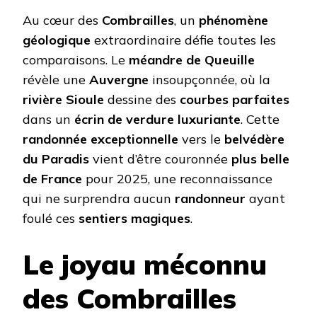
ÉLUE
PLUS
Au cœur des
Combrailles
, un
phénomène
BELLE
géologique
extraordinaire défie toutes les
RAND
DE
comparaisons. Le
méandre de Queuille
FRAN
révèle une
Auvergne
insoupçonnée, où la
rivière Sioule
dessine des
courbes parfaites
dans un
écrin de verdure luxuriante
. Cette
randonnée exceptionnelle
vers le
belvédère
du Paradis
vient d’être couronnée
plus belle
de France
pour 2025, une reconnaissance
qui ne surprendra aucun
randonneur
ayant
foulé ces
sentiers magiques
.
Le joyau méconnu
des Combrailles