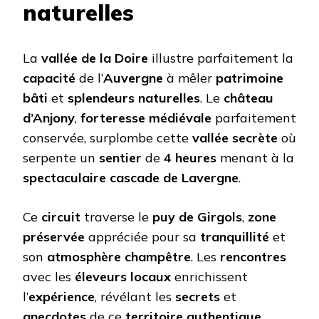
naturelles
La
vallée de la Doire
illustre parfaitement la
capacité
de l’
Auvergne
à mêler
patrimoine
bâti
et
splendeurs naturelles
. Le
château
d’Anjony
,
forteresse médiévale
parfaitement
conservée, surplombe cette
vallée secrète
où
serpente un
sentier
de
4 heures
menant à la
spectaculaire cascade de Lavergne
.
Ce
circuit
traverse le
puy de Girgols
,
zone
préservée
appréciée pour sa
tranquillité
et
son
atmosphère champêtre
. Les
rencontres
avec les
éleveurs locaux
enrichissent
l’
expérience
, révélant les
secrets
et
anecdotes
de ce
territoire authentique
.