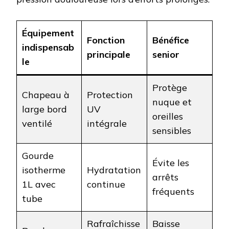
Équipement
Fonction
Bénéfice
indispensab
principale
senior
le
Protège
Chapeau à
Protection
nuque et
large bord
UV
oreilles
ventilé
intégrale
sensibles
Gourde
Évite les
isotherme
Hydratation
arrêts
1L avec
continue
fréquents
tube
Rafraîchisse
Baisse