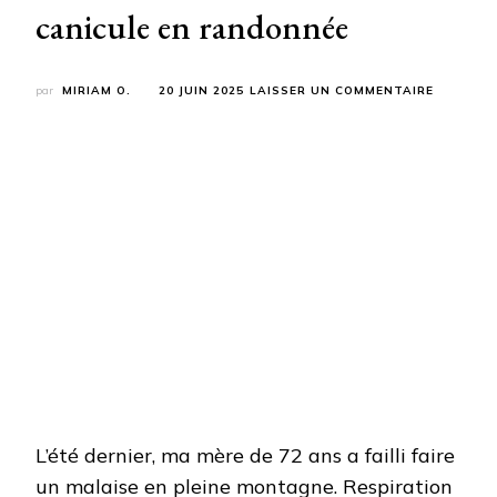
canicule en randonnée
SUR
par
MIRIAM O.
20 JUIN 2025
LAISSER UN COMMENTAIRE
CETTE
RÈGLE
DES
3-
6-
9
A
SAUVÉ
MA
MÈRE
DE
70
ANS
LORS
D’UNE
CANICUL
EN
RANDON
L’été dernier, ma mère de 72 ans a failli faire
un malaise en pleine montagne. Respiration