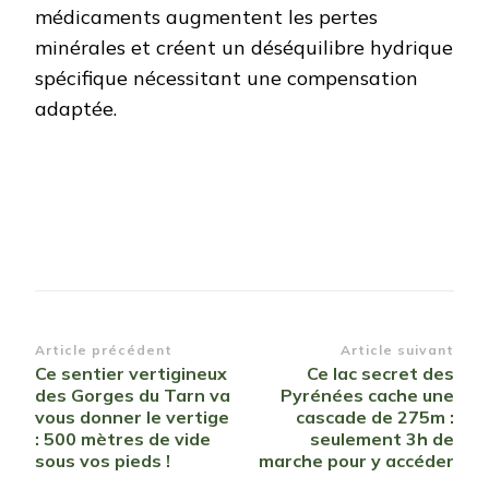
médicaments augmentent les pertes
minérales et créent un déséquilibre hydrique
spécifique nécessitant une compensation
adaptée.
Navigation
Article précédent
Article suivant
Ce sentier vertigineux
Ce lac secret des
d’article
des Gorges du Tarn va
Pyrénées cache une
vous donner le vertige
cascade de 275m :
: 500 mètres de vide
seulement 3h de
sous vos pieds !
marche pour y accéder