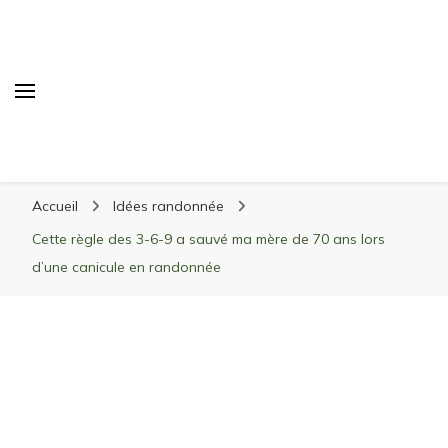
Randonnée Montagne
Randonnée en montagne, trekking, itinéraires,
Accueil
Idées randonnée
matériel, stations de ski
Cette règle des 3-6-9 a sauvé ma mère de 70 ans lors
d’une canicule en randonnée