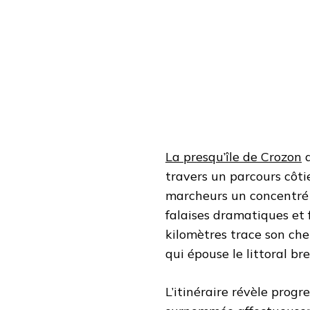
UN
CHÂTEAU
ROCHEUX
ET
DES
GROTTES
MARINES
SPECTACULAIRES
La presqu’île de Crozon
d
travers un parcours côti
marcheurs un concentré
falaises dramatiques et 
kilomètres trace son che
qui épouse le littoral br
L’itinéraire révèle progr