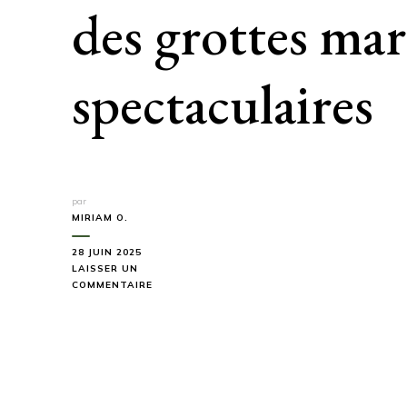
des grottes mar
spectaculaires
par
MIRIAM O.
28 JUIN 2025
LAISSER UN
SUR
COMMENTAIRE
CETTE
RANDONNÉE
BRETONNE
DE
7
KM
CACHE