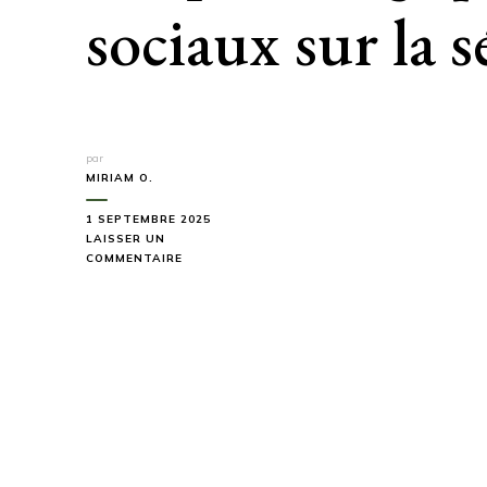
sociaux sur la s
par
MIRIAM O.
1 SEPTEMBRE 2025
LAISSER UN
SUR
COMMENTAIRE
83
MORTS
EN
MONTAGNE
CET
ÉTÉ
:
L’IMPACT
TRAGIQUE
DES
RÉSEAUX