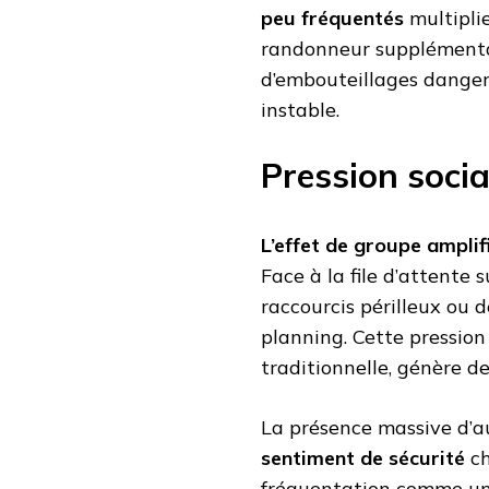
peu fréquentés
multipli
randonneur supplémentai
d’embouteillages dangere
instable.
Pression socia
L’effet de groupe ampli
Face à la file d’attente 
raccourcis périlleux ou
planning. Cette pressio
traditionnelle, génère de
La présence massive d’
sentiment de sécurité
ch
fréquentation comme une v