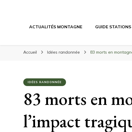
Randonnée Mont
Randonnée en montagne, trekking, itinéraires, maté
ACTUALITÉS MONTAGNE
GUIDE STATIONS
Accueil
Idées randonnée
83 morts en montagne 
IDÉES RANDONNÉE
83 morts en mon
l’impact tragiq