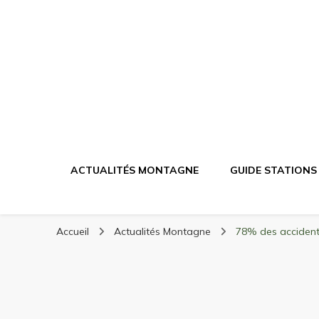
Randonnée Mont
Randonnée en montagne, trekking, itinéraires, maté
ACTUALITÉS MONTAGNE
GUIDE STATIONS
Accueil
Actualités Montagne
78% des accidents