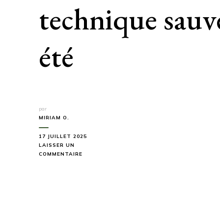
technique sauv
été
par
MIRIAM O.
17 JUILLET 2025
LAISSER UN
SUR
COMMENTAIRE
78%
DES
ACCIDENTS
CARDIAQUES
EN
RANDONNÉE
SONT