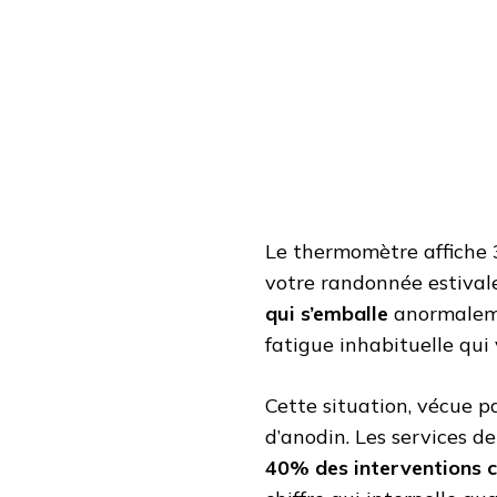
ÉVITABLES
:
CETTE
TECHNIQUE
SAUVE
DES
VIES
CHAQUE
ÉTÉ
Le thermomètre affiche 
votre randonnée estivale
qui s’emballe
anormalemen
fatigue inhabituelle qui
Cette situation, vécue p
d’anodin. Les services 
40% des interventions 