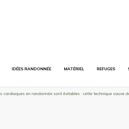
agne
riel, stations de ski
IDÉES RANDONNÉE
MATÉRIEL
REFUGES
 cardiaques en randonnée sont évitables : cette technique sauve d