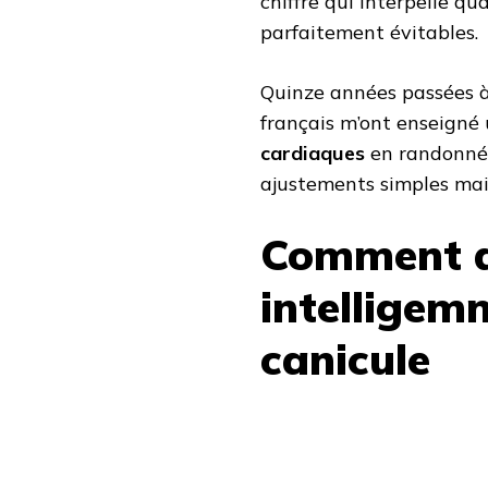
chiffre qui interpelle qu
parfaitement évitables.
Quinze années passées à 
français m’ont enseigné 
cardiaques
en randonnée
ajustements simples ma
Comment 
intelligemm
canicule